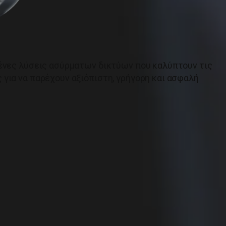
μένες λύσεις ασύρματων δικτύων που καλύπτουν τις
για να παρέχουν αξιόπιστη, γρήγορη και ασφαλή