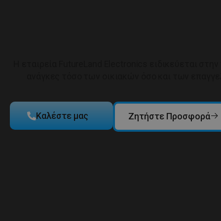
Η εταιρεία FutureLand Electronics ειδικεύεται σ
ανάγκες τόσο των οικιακών όσο και των επαγγε
Καλέστε μας
Ζητήστε Προσφορά