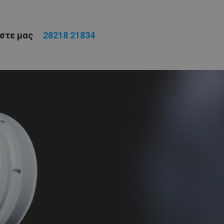
έστε μας
28218 21834