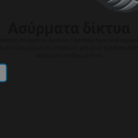
Ασύρματα δίκτυα
την παροχή ασύρματου δικτύου. Προσφέρουμε ολοκληρω
λματικών χώρων. Οι υπηρεσίες μας είναι σχεδιασμένες 
ασύρματη συνδεσιμότητα.