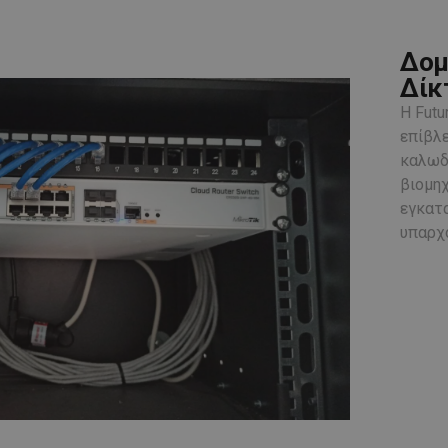
Δομ
Δίκ
Η Futu
επίβλε
καλωδί
βιομηχ
εγκατα
υπαρχ