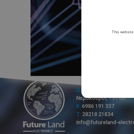
This website
Λυκίδης Δημήτρης
Δ:
Λεωφ. Καραμανλή 88
Νεροκούρος 731 00
Κ:
6986 191 337
Τ:
28218 21834
info@futureland-electr