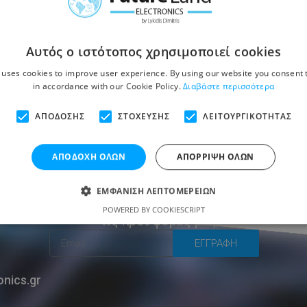
Αυτός ο ιστότοπος χρησιμοποιεί cookies
 uses cookies to improve user experience. By using our website you consent t
in accordance with our Cookie Policy.
Διαβάστε περισσότερα
ΑΠΌΔΟΣΗΣ
ΣΤΌΧΕΥΣΗΣ
ΛΕΙΤΟΥΡΓΙΚΌΤΗΤΑΣ
ΑΠΟΔΟΧΉ ΌΛΩΝ
ΑΠΌΡΡΙΨΗ ΌΛΩΝ
Εγγραφείτε για να μαθαίνετε
ΕΜΦΆΝΙΣΗ ΛΕΠΤΟΜΕΡΕΙΏΝ
πρώτοι για τα νέα μας προϊόντα και
,
POWERED BY COOKIESCRIPT
τις προσφορές μας
ΕΓΓΡΑΦΗ
onics.gr