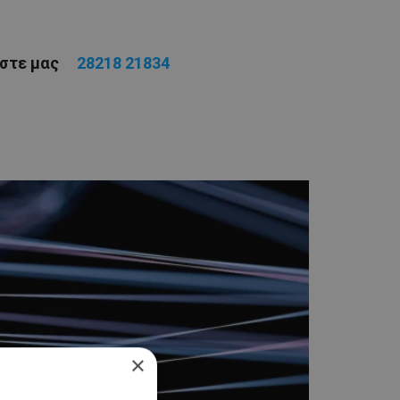
έστε μας
28218 21834
×