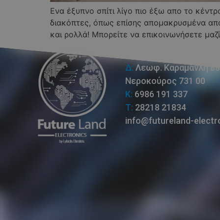
Ενα έξυπνο σπίτι λίγο πιο έξω απο το κέντρ
διακόπτες, όπως επίσης απομακρυσμένα απο
και ρολλά! Μπορείτε να επικοινωνήσετε μαζί
Λυκίδης Δημήτρης
Δ:
Λεωφ. Καραμανλή 88
Νεροκούρος 731 00
Κ:
6986 191 337
Τ:
28218 21834
info@futureland-electr