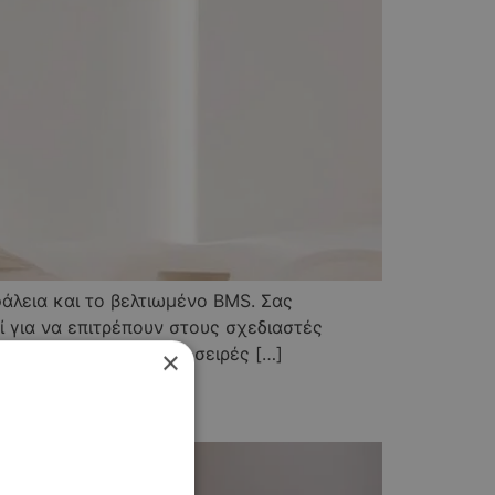
φάλεια και το βελτιωμένο BMS. Σας
ί για να επιτρέπουν στους σχεδιαστές
 φινίρισμα, αυτές οι σειρές […]
×