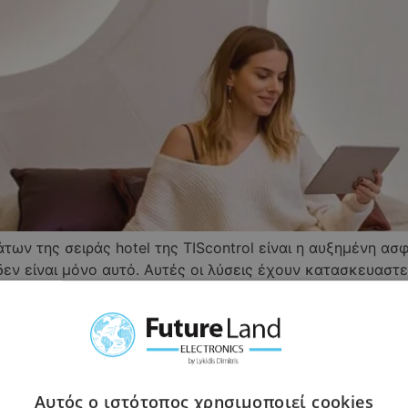
ων της σειράς hotel της TIScontrol είναι η αυξημένη ασ
εν είναι μόνο αυτό. Αυτές οι λύσεις έχουν κατασκευαστε
αποτελέσματα σχεδιασμού. Με μοναδική κυρτή διεπαφή και
Αυτός ο ιστότοπος χρησιμοποιεί cookies