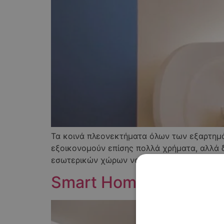
Τα κοινά πλεονεκτήματα όλων των εξαρτημάτ
εξοικονομούν επίσης πολλά χρήματα, αλλά δ
εσωτερικών χώρων να επιτύχουν εξαιρετικά 
Smart Home Χανιά