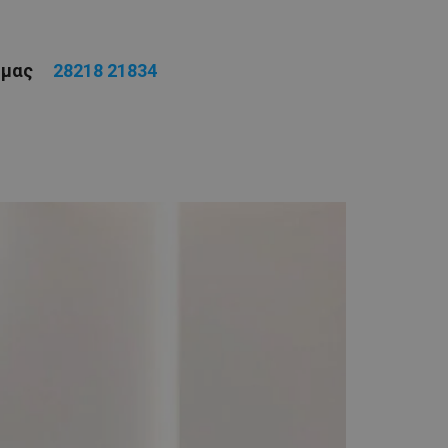
ε μας
28218 21834